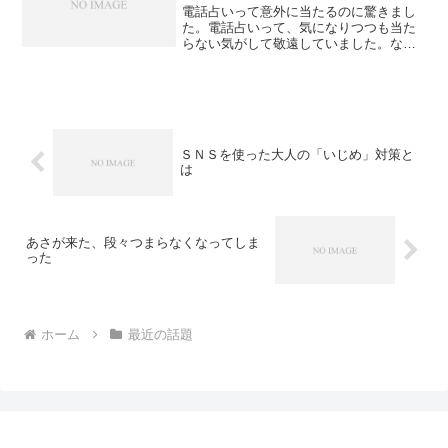
電話占いって意外に当たるのに驚きまし
た。電話占いって、気になりつつも当た
らない気がして敬遠していました。なん
か壷とか札とか売りつけられたらどうし
ようみたいな感じもあったし。電話占い
も色々あって、どこにしたら言いかでま
ず悩んだのですが、渋谷に...
ＳＮＳを使った大人の「いじめ」対策と
は
あさが来た、段々つまらなくなってしま
った
ホーム
最近の話題