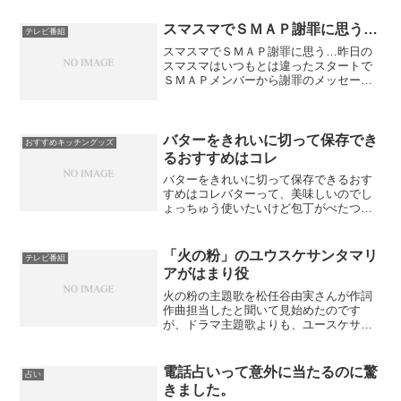
ラマからずいぶん離れていたのに、依然
と変わらぬ美しさとスタイルをキープし
スマスマでＳＭＡＰ謝罪に思う…
テレビ番組
ているのですから話題...
スマスマでＳＭＡＰ謝罪に思う…昨日の
スマスマはいつもとは違ったスタートで
ＳＭＡＰメンバーから謝罪のメッセージ
があるとは聞いていたけどＳＭＡＰ存
続、ＳＭＡＰ続投と思っていいのかな？
だって歯切れが悪くてだいたいＳＭＡＰ
がどうして謝らないといけな...
バターをきれいに切って保存でき
おすすめキッチングッズ
るおすすめはコレ
バターをきれいに切って保存できるおす
すめはコレバターって、美味しいのでし
ょっちゅう使いたいけど包丁がべたつい
たり、その都度カットするのがとても面
倒･･･。かといって包丁で切り分けるにも
包丁のはにくっ付いて上手く切れない
「火の粉」のユウスケサンタマリ
テレビ番組
し、てはベタベタになる...
アがはまり役
火の粉の主題歌を松任谷由実さんが作詞
作曲担当したと聞いて見始めたのです
が、ドラマ主題歌よりも、ユースケサン
タマリアが演じるお隣さんがあまりにも
不気味でついつい見入ってしまいまし
た。「火の粉」は雫井脩介（しずくいゆ
電話占いって意外に当たるのに驚
占い
うすけ）さんの小説をドラマ化...
きました。