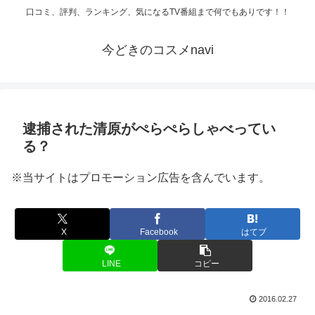
口コミ、評判、ランキング、気になるTV番組まで何でもありです！！
今どきのコスメnavi
逮捕された清原がぺらぺらしゃべってい
る？
※当サイトはプロモーション広告を含んでいます。
X
Facebook
はてブ
LINE
コピー
2016.02.27