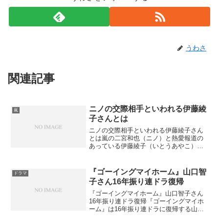
うわさ
関連記事
ニノの交際相手といわれる伊藤綾
嵐
子さんとは
ニノの交際相手といわれる伊藤綾子さん
とは嵐の二宮和也（ニノ）と熱愛報道の
あっている伊藤綾子（いとうあやこ）さ
んですが、女性セブンの記事では熱愛ど
ころか､半同棲のような書き方でしたねぇ
伊藤綾子（いとうあやこ）さんといえ
『ゴーイングマイホーム』山口智
ドラマ
ば、美人女子アナとしてけ...
子さん16年振り連ドラ復帰
『ゴーイングマイホーム』山口智子さん
16年振り連ドラ復帰『ゴーイングマイホ
ーム』は16年振り連ドラに復帰する山口
智子さんの話題で持ちきりですねぇ。ド