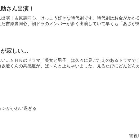
亀助さん出演！
ん出演！吉原裏同心、けっこう好きな時代劇です。時代劇はお金がかかる
た吉原裏同心、朝ドラのメンバーが多く出演していて早くも「あさが来た
了が寂しい…
しい…ＮＨＫのドラマ「美女と男子」は久々に見ごたえのあるドラマでし
坂遼くんの高感度が、ば～んと上ちゃいました。見るたびにどんどんカッ
ョンがかわい過ぎる
警視