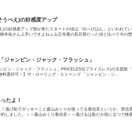
そうべえ)の好感度アップ
べえ)の好感度アップ朝が来たスタートの頃は「白へびはん」といわれて
の柄本祐さん上手いですよねぇ山王寺屋の若旦那だった頃と比べて今の惣兵
題歌「ジャンピン・ジャック・フラッシュ」
ジャンピン・ジャック・フラッシュ」PRICELESS(プライスレス)の
無料選択可！】ザ・ローリング・ストーンズ 「ジャンピン・ジ...
あったよ！
！逃げ恥でガッキーこと森山みくりが使ってる着信音というか、受信音
約しました。＞＞森山みくり着信音＜＜逃げるは恥だが役に立つで検索！i