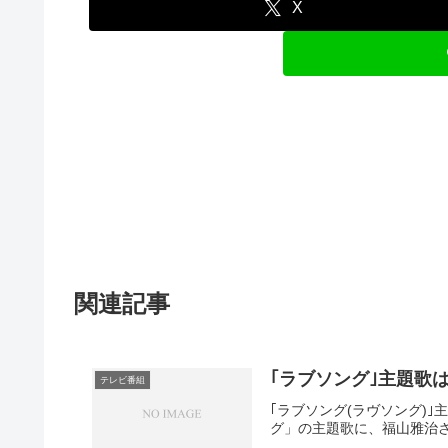
X
関連記事
｢ラブソング｣主題歌
テレビ番組
｢ラブソング(ラヴソング)
グ」の主題歌に、福山雅治さ