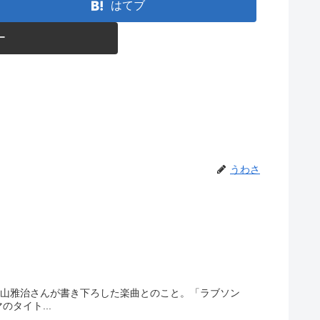
はてブ
ー
うわさ
福山雅治さんが書き下ろした楽曲とのこと。「ラブソン
タイト...