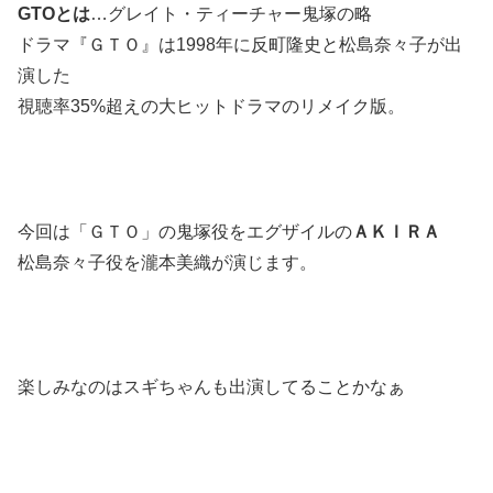
GTOとは
…グレイト・ティーチャー鬼塚の略
ドラマ『ＧＴＯ』は1998年に反町隆史と松島奈々子が出
演した
視聴率35%超えの大ヒットドラマのリメイク版。
今回は「ＧＴＯ」の鬼塚役をエグザイルの
ＡＫＩＲＡ
松島奈々子役を瀧本美織が演じます。
楽しみなのはスギちゃんも出演してることかなぁ