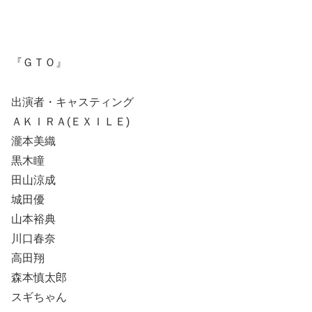
『ＧＴＯ』
出演者・キャスティング
ＡＫＩＲＡ(ＥＸＩＬＥ)
瀧本美織
黒木瞳
田山涼成
城田優
山本裕典
川口春奈
高田翔
森本慎太郎
スギちゃん