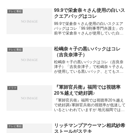
99.9で栄倉奈々さん使用の白いス
テレビ番組
クエアバッグはコレ
99.9で栄倉奈々さん使用の白いスクエア
バッグはコレ「99.9刑事専門弁護士」の
前半で栄倉奈々さんが使用していた白い
バッグはフルラ（FURLA）のタリア L
サッチェルバッグ。けっこう目立ってい
ましたよね！栄倉奈々さんが使っていた
松嶋奈々子の黒いバックはコレ
テレビ番組
このバッグ、...
（吉良奈津子）
松嶋奈々子の黒いバックはコレ（吉良奈
津子）「吉良奈津子」で松嶋奈々子さん
が使用している黒いバック、とてもステ
キですよね。収納力もあって、使い勝手
がよさそうで、チェックしている女性も
多いようです。というわけで、ドラマ
『軍師官兵衛』福岡では視聴率
ドラマ
「吉良奈津子」で松嶋奈々子...
20％越えで絶好調♪
『軍師官兵衛』福岡では視聴率20％越え
で絶好調♪軍師官兵衛の視聴率が低迷して
いるといわれていますが 地元福岡では
20％越えで好調だそうです。主演の岡田
准一さんは風格も出てきて いい味の役者
さんに成長なさっているようですが 評判
リッチマンプアウーマン相武紗希
テレビ番組
が下降気味なの...
ストールがステキ