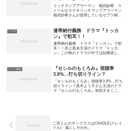
リッチマンプアウーマン 相武紗希 ス
トールがステキリッチマンプアウーマン
相武紗希さんが使用しているゼブラ柄の
ストール素敵ですよねぇ今日も黒のサマ
ーセーターに合わせてゼブラ柄のストー
ルしてましたねこのストールの販売先を
連帯納付義務 ドラマ『トッカ
ドラマ
探してみましたが高級ブラ...
ン』で初耳！！
連帯納付義務 ドラマ『トッカン』で初
耳！！井上真央主演のドラマ『トッカ
ン』この秋のドラマの中では結構楽しみ
にしてるものの一つです。今日の『トッ
カン』は鈴宮が．６億円の相続税滞納案
件に挑むという設定。そういえば前回、
『セシルのもくろみ』視聴率
テレビ番組
錨（いかり）さんの夫乱入で...
3.8%…打ち切りライン？
『セシルのもくろみ』視聴率3.8%…打ち
切りライン？真木よう子さん主演のドラ
マ『セシルのもくろみ』初回大きくこけ
て、視聴率が5.8％にも驚きましたが、更
に回を追うごとに数字は落ち続け、とう
とう3.8％…もうこれは打ち切りラインに
突入？という...
二宮くんのサングラスはCRADLE(クレイ
ドル)「嵐にしやがれ」