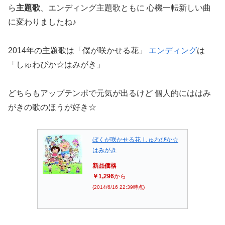
ら
主題歌
、エンディング主題歌ともに 心機一転新しい曲
に変わりましたね♪
2014年の主題歌は「僕が咲かせる花」
エンディング
は
「しゅわぴか☆はみがき」
どちらもアップテンポで元気が出るけど 個人的にははみ
がきの歌のほうが好き☆
ぼくが咲かせる花 しゅわぴか☆
はみがき
新品価格
￥1,296
から
(2014/6/16 22:39時点)