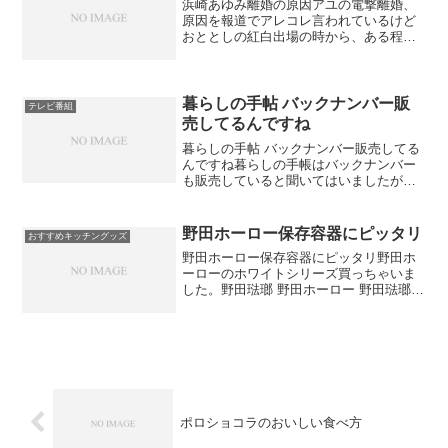
浜崎あゆみ離婚の原因アユの電撃離婚、
原因を報道でアレコレ言われているけど
おととしの紅白出場の時から、ある程度
の人は想像してたんじゃないかなぁ…あ
のウエディングドレスの映像を取るため
に結婚したような気がしないでもないで
す。年明けに大物女性歌手...
暮らしの手帖 バックナンバー販
テレビ番組
売してるんですね
暮らしの手帖 バックナンバー販売してる
んですね暮らしの手帳はバックナンバー
も販売していると聞いてはいましたが、
ドラマ「とと姉ちゃん」の時代のもの
も、バックナンバー販売しているんです
ね。もちろん全てではなくて、後世に残
野田ホーロー保存容器にピッタリ
おすすめキッチングッズ
したい、読んでほしいと「...
野田ホーロー保存容器にピッタリ野田ホ
ーローのホワイトシリーズ買っちゃいま
した。野田琺瑯 野田ホーロー 野田琺瑯
ホワイト シリーズ スクウェア S・M・L
3点セットコレと深型も購入しましたが、
どちらも大活躍です。保存容器としては
ちょっと高...
ポロショコラのおいしい食べ方