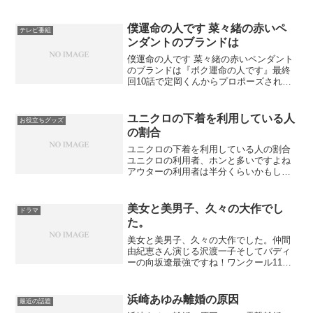
僕運命の人です 菜々緒の赤いペ
テレビ番組
ンダントのブランドは
僕運命の人です 菜々緒の赤いペンダント
のブランドは『ボク運命の人です』最終
回10話で定岡くんからプロポーズされる
時にしていた 菜々緒の赤いペンダントの
ブランドはヴァンクリーフのアクセサリ
ーで「アルハンブラ」。【送料、代引手
ユニクロの下着を利用している人
お役立ちグッズ
数料無料】 ◆ 【...
の割合
ユニクロの下着を利用している人の割合
ユニクロの利用者、ホンと多いですよね
アウターの利用者は半分くらいかもしれ
ないけど、下着というか、アンダーウエ
ア屋靴下まで入れると、8割か9割くらい
になるのではないでしょうか。最近はシ
美女と美男子、久々の大作でし
ドラマ
ニア層もユニクロ利用者...
た。
美女と美男子、久々の大作でした。仲間
由紀恵さん演じる沢渡一子そしてバディ
ーの向坂遼最強ですね！ワンクール11話
くらいで終了するドラマが多い中20話と
いうロングバージョンなので内容も濃く
てしかも見ごたえが充分すぎるくらい充
浜崎あゆみ離婚の原因
最近の話題
分にあります。中身が...