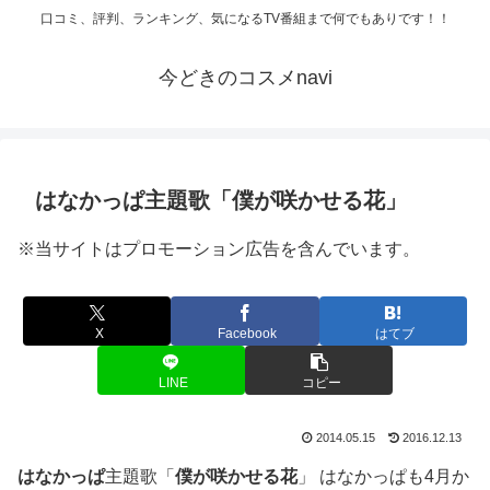
口コミ、評判、ランキング、気になるTV番組まで何でもありです！！
今どきのコスメnavi
はなかっぱ主題歌「僕が咲かせる花」
※当サイトはプロモーション広告を含んでいます。
X
Facebook
はてブ
LINE
コピー
2014.05.15
2016.12.13
はなかっぱ
主題歌「
僕が咲かせる花
」 はなかっぱも4月か