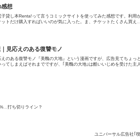
の感想
感想電子貸し本Renta!って言うコミックサイトを使ってみた感想です。
ットだけ購入すればいいのが気に入った。ま、チケットたくさん買え..
想｜見応えのある復讐モノ
応えのある復讐モノ『美醜の大地』という漫画ですが、広告見てちょっ
ってしまえばそれまでですが、｢美醜の大地｣は酷いいじめを受けた主人公
8%…打ち切りライン？
ユニバーサル広告社｢