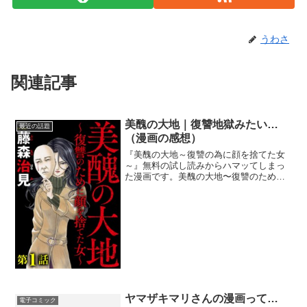
うわさ
関連記事
美醜の大地｜復讐地獄みたい…
最近の話題
（漫画の感想）
『美醜の大地～復讐の為に顔を捨てた女
～』無料の試し読みからハマッてしまっ
た漫画です。美醜の大地〜復讐のために
顔を捨てた女〜【第1話】泥棒女藤森治見
あらすじは、よくある復讐物…と思って
いたこちら側の思い込みを裏切る（いい
意味で）展開であっとい...
ヤマザキマリさんの漫画って…
電子コミック