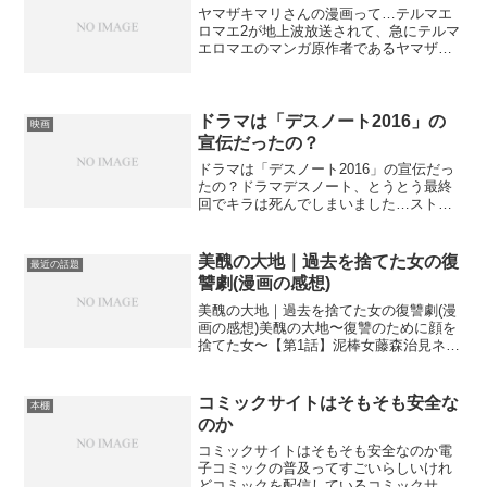
ヤマザキマリさんの漫画って…テルマエ
ロマエ2が地上波放送されて、急にテルマ
エロマエのマンガ原作者であるヤマザキ
マリさんってどんな人だろうと興味が湧
いちゃいました。最初にエッセイ的なマ
ンガ本数冊読んでみて、さらに興味が湧
いたというか…。数人分...
ドラマは「デスノート2016」の
映画
宣伝だったの？
ドラマは「デスノート2016」の宣伝だっ
たの？ドラマデスノート、とうとう最終
回でキラは死んでしまいました…ストー
リーがあまりにも脆弱で、途中脱落しそ
うになりましたが何とか最終回まで見終
えました。…と思ったら、最後の最後に
美醜の大地｜過去を捨てた女の復
最近の話題
『デスノート2016...
讐劇(漫画の感想)
美醜の大地｜過去を捨てた女の復讐劇(漫
画の感想)美醜の大地〜復讐のために顔を
捨てた女〜【第1話】泥棒女藤森治見ネタ
バレも含まれるのでご注意くださいま
せ。美醜の大地、ハマっちゃうとは聞い
ていましたが、読み始めたらもう止まり
コミックサイトはそもそも安全な
本棚
ませんね。簡単なあら...
のか
コミックサイトはそもそも安全なのか電
子コミックの普及ってすごいらしいけれ
どコミックを配信しているコミックサイ