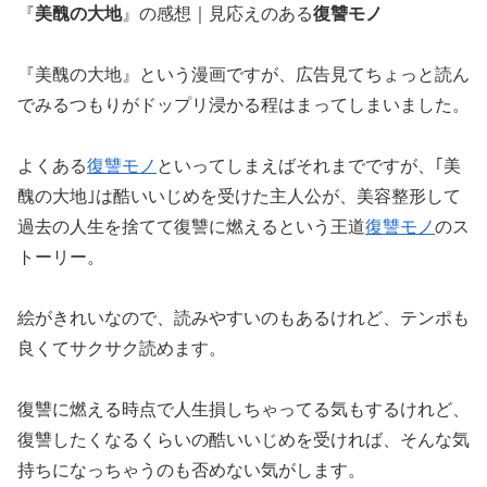
『
美醜の大地
』の感想｜見応えのある
復讐モノ
『美醜の大地』という漫画ですが、広告見てちょっと読ん
でみるつもりがドップリ浸かる程はまってしまいました。
よくある
復讐モノ
といってしまえばそれまでですが、｢美
醜の大地｣は酷いいじめを受けた主人公が、美容整形して
過去の人生を捨てて復讐に燃えるという王道
復讐モノ
のス
トーリー。
絵がきれいなので、読みやすいのもあるけれど、テンポも
良くてサクサク読めます。
復讐に燃える時点で人生損しちゃってる気もするけれど、
復讐したくなるくらいの酷いいじめを受ければ、そんな気
持ちになっちゃうのも否めない気がします。