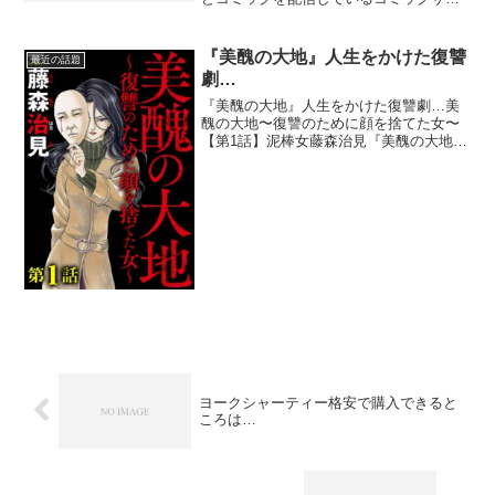
トって安全性は大丈夫なんだろうか…と
思って調べてみました。まずはスマート
フォンなどの携帯電話の公式サイトであ
『美醜の大地』人生をかけた復讐
最近の話題
ればまずは安心みたいです...
劇…
『美醜の大地』人生をかけた復讐劇…美
醜の大地〜復讐のために顔を捨てた女〜
【第1話】泥棒女藤森治見『美醜の大地』
ってどうしてココまで主人公に味方した
くなるの？ッて思うほどに熱くさせるも
のがあるんですよねぇ第6話まで読み進み
ましたが、主人公の市...
ヨークシャーティー格安で購入できると
ころは…