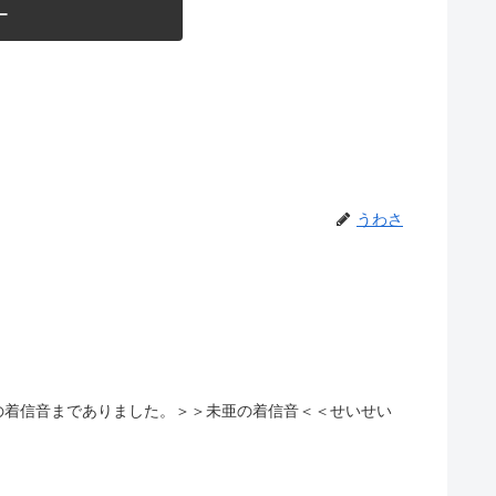
ー
うわさ
の着信音までありました。＞＞未亜の着信音＜＜せいせい