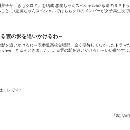
景子が「きもクロＺ」を結成 悪魔ちゃんスペシャル5/2放送のＳＰド
ことに♪悪魔ちゃんスペシャルではももクロのメンバーが女子高生役で出演
走る雲の影を追いかけるわ～
の影を追いかけるわ～表参道高校合唱部、全く期待してなかったドラマ
r drive」きゅんときました。走る雲の影を追いかけるわ～いい曲ですよ..
はコレです♪
「就活家