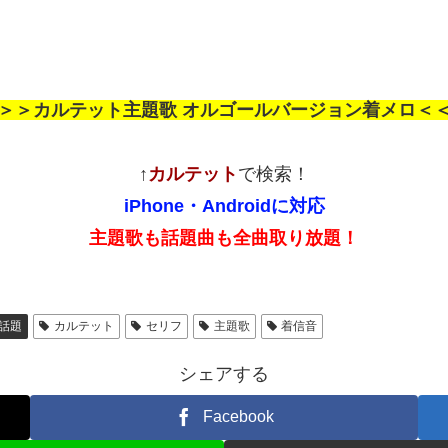
＞＞カルテット主題歌 オルゴールバージョン着メロ＜
↑
カルテット
で検索！
iPhone・Androidに対応
主題歌も話題曲も全曲取り放題！
話題
カルテット
セリフ
主題歌
着信音
シェアする
Facebook