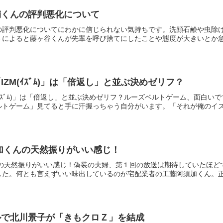
輔くんの評判悪化について
の評判悪化についてにわかに信じられない気持ちです。洗顔石鹸や虫除け
によると藤ヶ谷くんが先輩を呼び捨てにしたことや態度が大きいとか急激
ZM(ｲｽﾞﾑ)」は「倍返し」と並ぶ決めゼリフ？
(ｲｽﾞﾑ)」は「倍返し」と並ぶ決めゼリフ？ルーズベルトゲーム、面白
トゲーム」見てると手に汗握っちゃう自分がいます。「それが俺のイズム
加くんの天然振りがいい感じ！
んの天然振りがいい感じ！偽装の夫婦、第１回の放送は期待していたほど
た。何とも言えずいい味出しているのが宅配業者の工藤阿須加くん。正義
ルで北川景子が「きもクロＺ」を結成