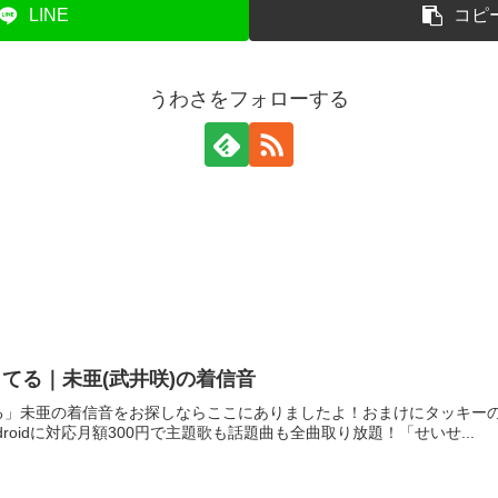
LINE
コピ
うわさをフォローする
てる｜未亜(武井咲)の着信音
る」未亜の着信音をお探しならここにありましたよ！おまけにタッキー
ndroidに対応月額300円で主題歌も話題曲も全曲取り放題！「せいせ...