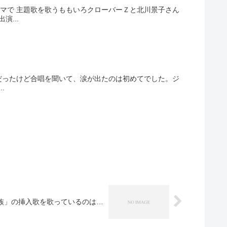
ラマで 主題歌を歌うももいろクローバーＺと北川景子さん
...
だったけど合唱を聞いて、涙が出たのは初めてでした。ジ
.
族」の挿入歌を歌っているのは…