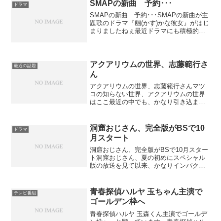
SMAPの新曲 予約･･･
ドラマ
SMAPの新曲 予約･･･SMAPの新曲が主
題歌のドラマ『幽(かす)かな彼女』がはじ
まりましたねぇ最近ドラマにも積極的に
出演しているSMAPの香取慎吾さんが主
役のこのドラマ、放送前からかなり話題
になっているようです。スマップが歌う
主題歌の『...
アクアリウムの世界、志藤範行さ
最近の話題
ん
アクアリウムの世界、志藤範行さんマツ
コの知らない世界、アクアリウムの世界
はここ最近の中でも、かなり引き込まれ
て見てしまった回です。ナビゲートして
くださった志藤範行さんという方、初め
てでしたが業界ではかなり有名な方なの
洞窟おじさん、完全版がBSで10
ドラマ
ですね。お話もわかりやす...
月スタート
洞窟おじさん、完全版がBSで10月スター
ト洞窟おじさん、夏の初めにスペシャル
版の放送を見て以来、かなりインパクト
が強く、頭に焼きついていたドラマで
す。その『洞窟おじさん』、10/1からBS
プレミアムで完全版の放送が始まるそう
青春探偵ハルヤ 玉ちゃん主演で
テレビ番組
です。『洞窟おじ...
ゴールデン枠へ
青春探偵ハルヤ 玉森くん主演でゴールデ