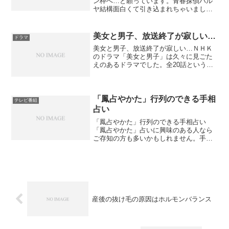
ン枠へ…と願っています。青春探偵ハル
ヤ結構面白くて引き込まれちゃいまし
た。深夜枠のドラマだし、気軽に流して
たんだけど意外にしっかり作ってあって
驚きました。見応えあるって言うか、ス
美女と男子、放送終了が寂しい…
ドラマ
トーリーも練られていたし...
美女と男子、放送終了が寂しい…ＮＨＫ
のドラマ「美女と男子」は久々に見ごた
えのあるドラマでした。全20話という最
近のドラマからしたら倍の長さで、内容
も充実してたし、向坂遼くんの高感度
が、ば～んと上ちゃいました。見るたび
にどんどんカッコよくなっ...
「鳳占やかた」行列のできる手相
テレビ番組
占い
「鳳占やかた」行列のできる手相占い
「鳳占やかた」占いに興味のある人なら
ご存知の方も多いかもしれません。手相
占いが10分1000円なのによく当たる…新
宿に3店舗横浜に6店舗総勢60名以上の経
験豊富な実績のある占い鑑定士を抱える
ことでも知られて...
産後の抜け毛の原因はホルモンバランス