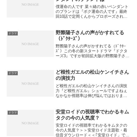
僕運命の人です 菜々緒の赤いペンダント
のブランドは『ボク運命の人です』最終
回10話で定岡くんからプロポーズされる
時にしていた 菜々緒の赤いペンダントの
ブランドはヴァンクリーフのアクセサリ
ーで「アルハンブラ」。【送料、代引手
野際陽子さんの声がかすれてる
ドラマ
数料無料】 ◆ 【...
（ﾄﾞｸﾀｰｽﾞ）
野際陽子さんの声がかすれてる（ﾄﾞｸﾀｰ
ｽﾞ）この冬の新スタートドラマ『ドクタ
ーズ3』ですが初回拡大版の野際陽子さん
の声がかすれているのが心配です。ただ
の風邪ならよいですが、喉の病気、例え
ばポリープなのではないかと心配してま
ど根性ガエルの松山ケンイチさん
ドラマ
す。DOCTOR...
の演技力
ど根性ガエルの松山ケンイチさんの演技
力『ど根性ガエル』シュールですよねぇ
なかなか視聴率は伸び悩んではおります
が毎週楽しみに見ています。中でも松山
ケンイチさん演じるヒロシが微笑ましく
あんなに自然に、あんなに無邪気なヒロ
安堂ロイドの視聴率でわかるキム
ドラマ
シを演じられる松山ケンイ...
タクの今の人気度？
安堂ロイドの視聴率でわかるキムタクの
今の人気度？＞＞安堂ロイド主題歌・着
信音ダウンロード＜＜｢安堂ロイド」で検