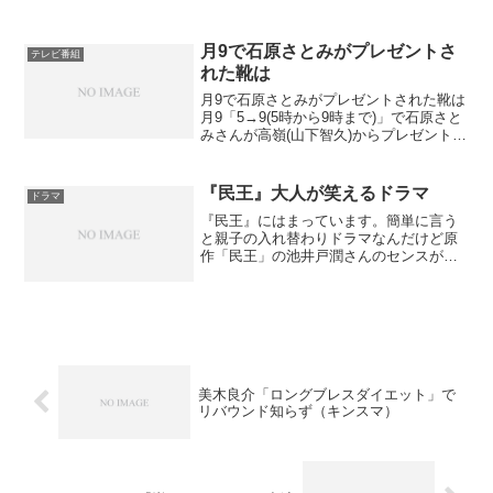
索！iPhone・Androidに対応主題歌も話題
曲も全曲取り放題！安堂ロイド、評判は
いまいちだけどけっこう視聴率は取れて
月9で石原さとみがプレゼントさ
テレビ番組
いるんで...
れた靴は
月9で石原さとみがプレゼントされた靴は
月9「5→9(5時から9時まで)」で石原さと
みさんが高嶺(山下智久)からプレゼントさ
れたハイヒールはJimmy Choo（ジミーチ
ュウ）新作ペインテッドレースパンプス
です。(引用：ジミーチュウ公式hpよ...
『民王』大人が笑えるドラマ
ドラマ
『民王』にはまっています。簡単に言う
と親子の入れ替わりドラマなんだけど原
作「民王」の池井戸潤さんのセンスがい
いのか脚本家の西荻弓絵さんのアレンジ
が効いているのかとにかく大人が笑える
ドラマに仕上がっていますよね民王の脚
本を書いているのは西荻弓...
美木良介「ロングブレスダイエット」で
リバウンド知らず（キンスマ）