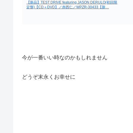
【新品】TEST DRIVE featuring JASON DERULO(初回限
定盤)【CD＋DVD】／赤西仁／WPZR-30433【新…
今が一番いい時なのかもしれません
どうぞ末永くお幸せに