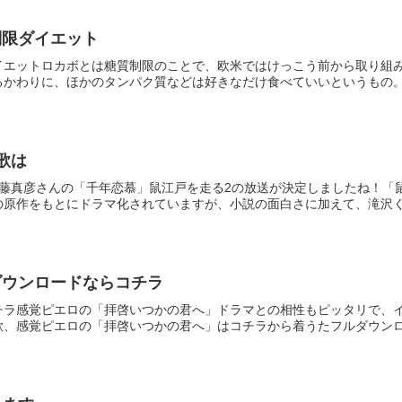
制限ダイエット
イエットロカボとは糖質制限のことで、欧米ではけっこう前から取り組
かわりに、ほかのタンパク質などは好きなだけ食べていいというもの。食
歌は
近藤真彦さんの「千年恋慕」鼠江戸を走る2の放送が決定しましたね！「
原作をもとにドラマ化されていますが、小説の面白さに加えて、滝沢くん
ダウンロードならコチラ
チラ感覚ピエロの「拝啓いつかの君へ」ドラマとの相性もピッタリで、
、感覚ピエロの「拝啓いつかの君へ」はコチラから着うたフルダウンロー