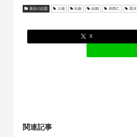
最近の話題
入籍
妊娠
結婚
赤西仁
黒木
X
関連記事