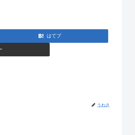
はてブ
ー
うわさ