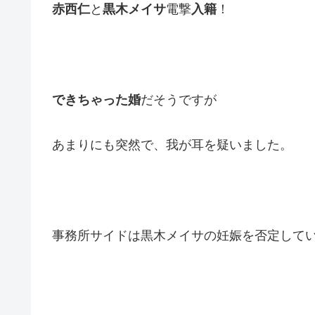
赤西仁
と
黒木メイサ
電撃
入籍
！
できちゃった婚
だそうですが
あまりにも突然で、我が耳を疑いました。
事務所サイドは黒木メイサの妊娠を否定して