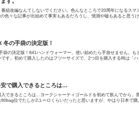
します。
。番組改編なんてしないでください。色んなところで20周年になるスマ
Pの色々な記事が出始めて事実もあるだろうし、憶測や嘘もあると思うけど
X 冬の手袋の決定版！
の手袋の決定版！841ハンドウォーマー、使い始めたら手放せません。
です。初めて購入したのはフツーサイズで、2つ目を購入する時は「ハンド
格安で購入できるところは…
購入できるところは…ヨークシャーティゴールドを初めて飲んでから、
80bag位でたしか2ユーロくらいだったと思いますが、やはり日本で購入す