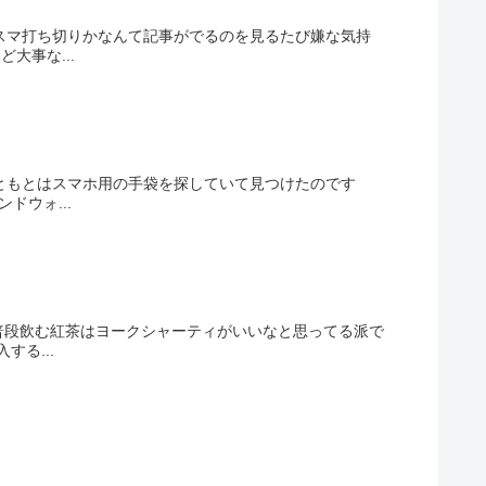
スマ打ち切りかなんて記事がでるのを見るたび嫌な気持
大事な...
もともとはスマホ用の手袋を探していて見つけたのです
ウォ...
普段飲む紅茶はヨークシャーティがいいなと思ってる派で
る...