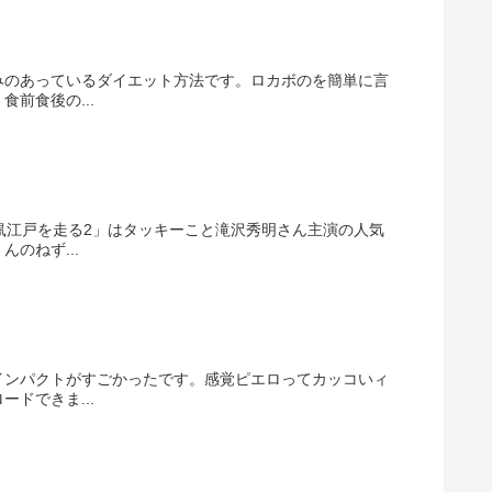
みのあっているダイエット方法です。ロカボのを簡単に言
前食後の...
鼠江戸を走る2」はタッキーこと滝沢秀明さん主演の人気
のねず...
インパクトがすごかったです。感覚ピエロってカッコいィ
ドできま...