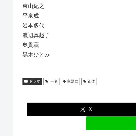
東山紀之
平泉成
岩本多代
渡辺真起子
奥貫薫
黒木ひとみ
ドラマ
○○妻
主題歌
正体
X