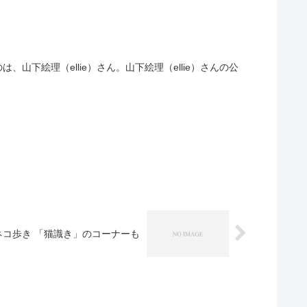
下絵理（ellie）さん。山下絵理（ellie）さんの公
ネコ歩き 「猫識き」のコーナーも