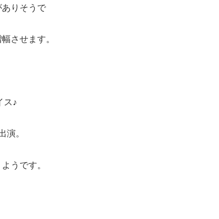
がありそうで
増幅させます。
イス♪
出演。
うようです。