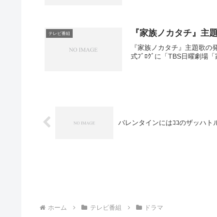
『家族ノカタチ』主
テレビ番組
『家族ノカタチ』主題歌の発
式ﾌﾞﾛｸﾞに「TBS日曜劇
バレンタインにはｺｺのザッハト
ホーム
テレビ番組
ドラマ