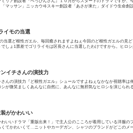
ミリア創設者『べっぴんさん』１０月からスタートのドラマですが、今度は
「マッサン」ニッカウヰスキー創設者「あさが来た」ダイドウ生命創設者
ライモの当選
モの当選ど根性ガエル、毎回癒されますよねぇ今回のど根性ガエルの見
でしょ1票差でゴリライモは区長さんに当選したわけですから。ヒロシが
ケンイチさんの演技力
チさんの演技力『ど根性ガエル』シュールですよねぇなかなか視聴率は
シが微笑ましくあんなに自然に、あんなに無邪気なヒロシを演じられる松
衣装がかわいい
かわいいドラマ「重版出来！」で主人公のこころが着用している洋服の
くてかわいくて…ニットやカーデガン、シャツのブランドがどこのメーカ