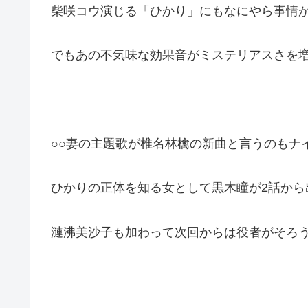
柴咲コウ演じる「ひかり」にもなにやら事情
でもあの不気味な効果音がミステリアスさを
○○妻の主題歌が椎名林檎の新曲と言うのもナ
ひかりの正体を知る女として黒木瞳が2話から
漣沸美沙子も加わって次回からは役者がそろ