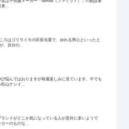
子供服メーカー「familia（ファミリア）」の創設者
...
どころはゴリライモの区長当選で、ゆれる男心といったと
、自分の...
伸び悩んではおりますが毎週楽しみに見ています。中でも
山ケンイ...
ブランドがどこか気になっている人が意外に多いようで
ーのものな...