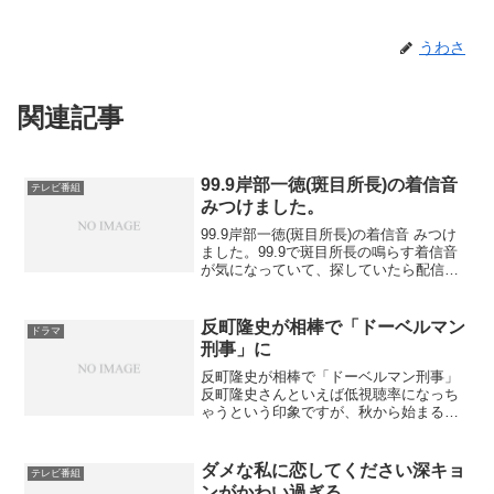
うわさ
関連記事
99.9岸部一徳(斑目所長)の着信音
テレビ番組
みつけました。
99.9岸部一徳(斑目所長)の着信音 みつけ
ました。99.9で斑目所長の鳴らす着信音
が気になっていて、探していたら配信し
ているところ見つけました。こちらから
ダウンロードできますよ！＞＞斑目所長
の着信音ダウンロード＜＜｢99.9｣で検
反町隆史が相棒で「ドーベルマン
ドラマ
索！iP...
刑事」に
反町隆史が相棒で「ドーベルマン刑事」
反町隆史さんといえば低視聴率になっち
ゃうという印象ですが、秋から始まる
『相棒season14』で右京さんの相棒役に
抜擢されたんですね！まさに『ドーベル
マン刑事』ともっぱらの噂です。何でド
ダメな私に恋してください深キョ
テレビ番組
ーベルマンって？ほ...
ンがかわい過ぎる