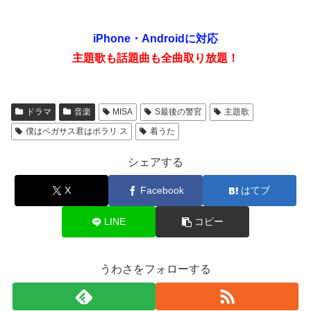
iPhone・Androidに対応
主題歌も話題曲も全曲取り放題！
ドラマ
音楽
MISA
S最後の警官
主題歌
僕はペガサス君はポラリ ス
着うた
シェアする
X
Facebook
はてブ
LINE
コピー
うわさをフォローする