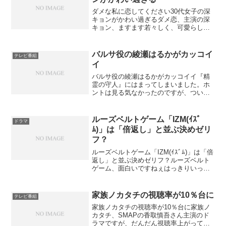
ダメな私に恋してください30代女子の深
キョンがかわい過ぎるダメ恋、主演の深
キョン、ますます若々しく、可愛らしく
なってますね♪10代でデビューしているけ
れど、あの頃よりも30歳過ぎた今のほう
がむしろ可愛い気がします。ぶりっ子と
バルサ役の綾瀬はるかがカッコイ
テレビ番組
いう人もいますが...
イ
バルサ役の綾瀬はるかがカッコイイ『精
霊の守人』にはまってしまいました。ホ
ントは見る気なかったのですが、ついつ
いみ始めて、綾瀬はるかさんのあまりの
演技のキレのよさに圧倒されてしまっ
て、のめりこんで見てしまいました。
ルーズベルトゲーム「IZM(ｲｽﾞ
ドラマ
NHK放送周年の記念ドラマだ...
ﾑ)」は「倍返し」と並ぶ決めゼリ
フ？
ルーズベルトゲーム「IZM(ｲｽﾞﾑ)」は「倍
返し」と並ぶ決めゼリフ？ルーズベルト
ゲーム、面白いですねぇはっきりいっ
て、野球にはちっとも面白みを感じない
私ですが「ルーズヴェルトゲーム」見て
ると手に汗握っちゃう自分がいます。
家族ノカタチの視聴率が10％台に
テレビ番組
「それが俺のイズム...
家族ノカタチの視聴率が10％台に家族ノ
カタチ、SMAPの香取慎吾さん主演のド
ラマですが、だんだん視聴率上がってき