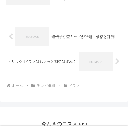
ているようですね。第3話で10％台になっ
て、ちょっと盛り返してきた感じです。
ドラマ主題歌が心地よくて、あの女性ボ
ーカル(山下絵理...
遺伝子検査キッドが話題…価格と評判
トリック3ドラマはちょっと期待はずれ？
ホーム
テレビ番組
ドラマ
今どきのコスメnavi