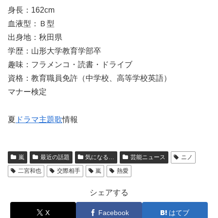
身長：162cm
血液型：Ｂ型
出身地：秋田県
学歴：山形大学教育学部卒
趣味：フラメンコ・読書・ドライブ
資格：教育職員免許（中学校、高等学校英語）
マナー検定
夏
ドラマ
主題歌
情報
嵐
最近の話題
気になる…
芸能ニュース
ニノ
二宮和也
交際相手
嵐
熱愛
シェアする
X
Facebook
はてブ