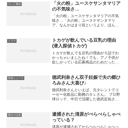
理の監修をしているのかと思いきや、エ
「火の粉」ユースケサンタマリア
テレビ番組
コール 辻 東京の西洋料...
の不気味さ…
「火の粉」ユースケサンタマリアの不気
味さ…「火の粉」ユースケサンタマリ
ア、なんかはまり役というより、ほんと
にこんな人なんじゃないかと思わせるよ
うなリアルさが不気味です。でも、それ
だけ演技がうまいということなのでしょ
トカゲが飲んでいる豆乳の理由
ドラマ
う。演技力というよりも、雰...
(潜入探偵トカゲ)
トカゲが飲んでる豆乳の理由が５話でわ
かっちゃいましたね！でも、アノ子供が
欲しがっている応募商品のためだったな
んてちょっと意外だったなぁ豆乳好きと
いう設定なのか健康のために飲んでいる
のかスルスルとした動きのために飲んで
徳武利奈さん双子妊娠で夫の郷ひ
芸能ニュース
いるのか初めから気にはな...
ろみさん大喜び♪
徳武利奈さんといえば、元タレントでコ
ーセー化粧品に勤務のＯＬさん。 プロ野
球ロッテ、中日で活躍した徳武定祐さん
が父親で、 郷ひろみさんの3度目の結婚
相手でもあります。そんな利奈さんが双
子を妊娠したそうで子供好きの郷ひろみ
逮捕された清原がぺらぺらしゃべ
最近の話題
さんは大喜びだそうで...
っている？
清原が逮捕されてからぺらぺらしゃべっ