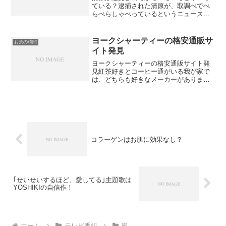
ている？逮捕された清原が、取調べでぺ
らぺらしゃべっているというニュース見
て驚きました。芸能界、スポーツ界の大
物の名前がどんどん出てきているんだと
か。清原と交流のある大物司会者、って
ヨークシャーティーの格安通販サ
お茶の時間
誰なんだろう？検索すると...
イト発見
ヨークシャーティーの格安通販サイト発
見紅茶好きとコーヒー通がいる我が家で
は、どちらも好きなメーカーがありま
す。そして普段用の紅茶ならヨークシャ
ーティがお気に入りです。日本ではあま
り販売しているところを見かけません
が、イギリスではどーんと売っ...
コラーゲンはお肌に効果なし？
｢せいせいするほど、愛してる｣主題歌は
YOSHIKIの自信作！
ホーム
テレビ番組
嵐