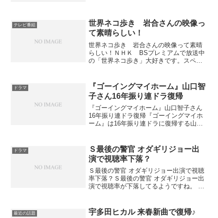
かったら、絶対脱落してたと思う。出演
者がどうのこうのというのではなくスト
ーリーや設定が耐えられな...
世界ネコ歩き 岩合さんの映像っ
テレビ番組
て素晴らしい！
世界ネコ歩き 岩合さんの映像って素晴
らしい！ＮＨＫ BSプレミアムで放送中
の「世界ネコ歩き」大好きです。スペイ
ンマドリードのお月見をする猫がなんと
も幻想的で素敵でした。岩合さんにかか
ると悪そうなドラ猫達もかっこよくてな
『ゴーイングマイホーム』山口智
ドラマ
んとも魅力的…岩合さん...
子さん16年振り連ドラ復帰
『ゴーイングマイホーム』山口智子さん
16年振り連ドラ復帰『ゴーイングマイホ
ーム』は16年振り連ドラに復帰する山口
智子さんの話題で持ちきりですねぇ。ド
ラマからずいぶん離れていたのに、依然
と変わらぬ美しさとスタイルをキープし
Ｓ最後の警官 オダギリジョー出
ドラマ
ているのですから話題...
演で視聴率下落？
Ｓ最後の警官 オダギリジョー出演で視聴
率下落？Ｓ最後の警官 オダギリジョー出
演で視聴率が下落してるようですね。 オ
ダギリジョーさんはルックスもいいし、
人気もあると思うのに 小田切ジョーさん
が出演するとそのドラマの視聴率が落ち
宇多田ヒカル 来春新曲で復帰♪
最近の話題
るというジンクス...