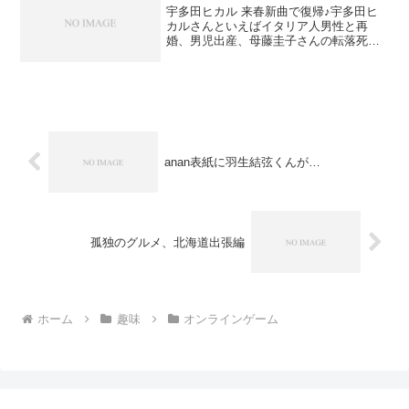
宇多田ヒカル 来春新曲で復帰♪宇多田ヒ
カルさんといえばイタリア人男性と再
婚、男児出産、母藤圭子さんの転落死…
などなど活動休止中にもさまざまな出来
事がありました。でも、2010年8月の活動
休止以来、6年のブランクをものともせず
華々しく復帰スケ...
anan表紙に羽生結弦くんが…
孤独のグルメ、北海道出張編
ホーム
趣味
オンラインゲーム