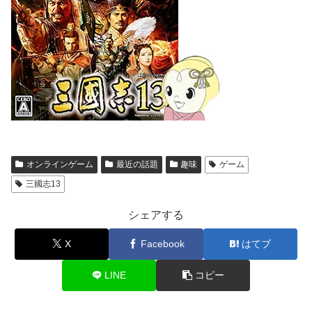
オンラインゲーム
最近の話題
趣味
ゲーム
三國志13
シェアする
X
Facebook
はてブ
LINE
コピー