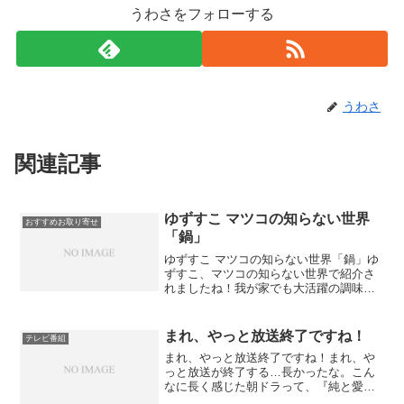
うわさをフォローする
うわさ
関連記事
ゆずすこ マツコの知らない世界
おすすめお取り寄せ
「鍋」
ゆずすこ マツコの知らない世界「鍋」ゆ
ずすこ、マツコの知らない世界で紹介さ
れましたね！我が家でも大活躍の調味料
です。ゆずすこの正式名称は「ゆず酢
香」【注文殺到の為、配送までにお時間
頂いております】柳川 高橋商店 ゆず
まれ、やっと放送終了ですね！
テレビ番組
すこ3本セット2016/...
まれ、やっと放送終了ですね！まれ、や
っと放送が終了する…長かったな。こん
なに長く感じた朝ドラって、『純と愛』
以来です。きっと朝ドラの時間枠じゃな