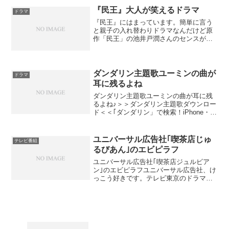
た。「火の粉」は雫井脩介（しずくいゆ
『民王』大人が笑えるドラマ
ドラマ
うすけ）さんの小説をドラマ化...
『民王』にはまっています。簡単に言う
と親子の入れ替わりドラマなんだけど原
作「民王」の池井戸潤さんのセンスがい
いのか脚本家の西荻弓絵さんのアレンジ
が効いているのかとにかく大人が笑える
ドラマに仕上がっていますよね民王の脚
本を書いているのは西荻弓...
ダンダリン主題歌ユーミンの曲が
ドラマ
耳に残るよね
ダンダリン主題歌ユーミンの曲が耳に残
るよね♪＞＞ダンダリン主題歌ダウンロー
ド＜＜｢ダンダリン」で検索！iPhone・
Androidに対応主題歌も話題曲も全曲取り
放題！ダンダリン放送開始冒頭から、主
人公であるダンダリンの葬儀後であるか
ユニバーサル広告社｢喫茶店じゅ
テレビ番組
のような...
るびあん｣のエビピラフ
ユニバーサル広告社｢喫茶店ジュルビア
ン｣のエビピラフユニバーサル広告社、け
っこう好きです。テレビ東京のドラマ
は、他の民放とはちょっと違ってて、レ
トロっぽいというか、ちょっと外した感
じがするところが気に入っています。今
回の「ユニバーサル広告社...