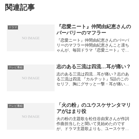
関連記事
『恋愛ニート』仲間由紀恵さんの
ドラマ
バーバリーのマフラー
『恋愛ニート』仲間由紀恵さんのバーバ
リーのマフラー仲間由紀恵さんこと凛ち
ゃんが、毎回ドラマ『恋愛ニート』で着
用しているバーバリーのマフラー、結構
気になる… 【送料無料】【34％OFF】バ
ーバリーカシミアマフラートレンチチェ
志のある三流は四流…耳が痛い？
テレビ番組
ック キャメルチェ...
志のある三流は四流…耳が痛い？志のあ
る三流は四流 『カルテット』5話のこの
セリフ、胸にグサッと一撃・耳が痛い人
多かったようでした。私はクリエーター
ではないけれど、やっぱりこのセリフは
とても印象に残りましたから。中途半端
な実力があると、知識が...
「火の粉」のユウスケサンタマリ
テレビ番組
アがはまり役
火の粉の主題歌を松任谷由実さんが作詞
作曲担当したと聞いて見始めたのです
が、ドラマ主題歌よりも、ユースケサン
タマリアが演じるお隣さんがあまりにも
不気味でついつい見入ってしまいまし