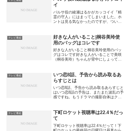
イ
バルサ役の綾瀬はるかがカッコイイ『精
霊の守人』にはまってしまいました。ホ
ントは見る気なかったのですが、ついつ
いみ始めて、綾瀬はるかさんのあまりの
演技のキレのよさに圧倒されてしまっ
て、のめりこんで見てしまいました。
好きな人がいること|桐谷美玲使
テレビ番組
NHK放送周年の記念ドラマだ...
用のバッグはコレです
好きな人がいること桐谷美玲使用のバッ
グはコレです好きな人がいることで美咲
（桐谷美玲）ちゃんが背中にしょってい
るリュック風の白いバッグがかわいいと
注目されていますね。美咲ちゃんが使用
している白いリュックはゲンテンバッ
いつ恋8話、予告から読み取るあ
テレビ番組
グ。収納力もあるしファッシ...
らすじとは
いつ恋8話、予告から読み取るあらすじと
はいつ恋8話の予告は、またまた波乱の予
感ですね。もうドラマの撮影自体はクラ
ンクアップしているようなので、変更は
無いでしょう。お父さんは結婚に賛成し
てくれているようですが朝陽君の失恋は
下町ロケット視聴率は22.4％だっ
テレビ番組
確実のようですね。で...
て
下町ロケット視聴率は22.4％だって！下
町ロケットの最終回の日曜日は昼真から