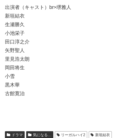
出演者（キャスト）br>堺雅人
新垣結衣
生瀬勝久
小池栄子
田口淳之介
矢野聖人
里見浩太朗
岡田将生
小雪
黒木華
古館寛治
ドラマ
気になる…
リーガルハイ2
新垣結衣