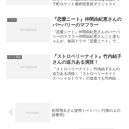
下町ロケット最終回直前ダイジェスト番
組なんかが放送されて最終回を盛り上げ
ていたけどみんな見たのかな？阿部寛さ
んは今回の下町ロケットで好感度アッ
『恋愛ニート』仲間由紀恵さんの
ドラマ
プ！これからの俳優人生...
バーバリーのマフラー
『恋愛ニート』仲間由紀恵さんのバーバ
リーのマフラー仲間由紀恵さんこと凛ち
ゃんが、毎回ドラマ『恋愛ニート』で着
用しているバーバリーのマフラー、結構
気になる… 【送料無料】【34％OFF】バ
ーバリーカシミアマフラートレンチチェ
『ストロベリーナイト』竹内結子
テレビ番組
ック キャメルチェ...
さんの迫力ある演技！
『ストロベリーナイト』竹内結子さんの
迫力ある演技！『ストロベリーナイト
スペシャルドラマ』の放送でも竹内結子
さんの美しさ、いや演技に見とれてしま
いましたが今回の連ドラからは、迫力が
加わって、更に竹内結子さんの美しさが
増したような気がします。...
松田翔太さん使用トートバッグ(海の上の
診療所)