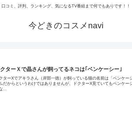
口コミ、評判、ランキング、気になるTV番組まで何でもありです！！
今どきのコスメnavi
クターＸで晶さんが飼ってるネコは｢ベンケーシー｣
クターXでアキラさん（岸部一徳）が飼っている猫の名前は「ベンケー
ムだからというわけではありませんが、ドクターX見ていてもベンケー
...