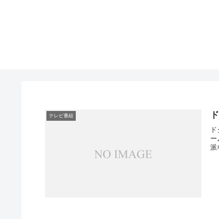
ド
テレビ番組
ド
ー
派な