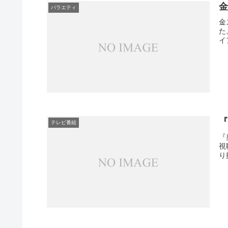
金
バラエティ
金
た
イ
テレビ番組
『
視
り扱