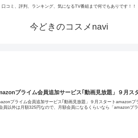
口コミ、評判、ランキング、気になるTV番組まで何でもありです！！
今どきのコスメnavi
mazonプライム会員追加サービス｢動画見放題」９月ス
mazonプライム会員追加サービス｢動画見放題」９月スタートamazo
会員以外は月額325円なので、月額会員になるくらいなら「amazonプ