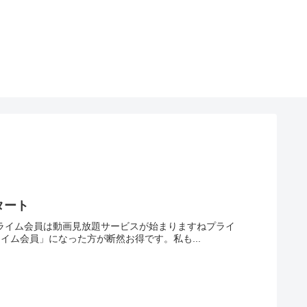
タート
nプライム会員は動画見放題サービスが始まりますねプライ
ライム会員」になった方が断然お得です。私も...