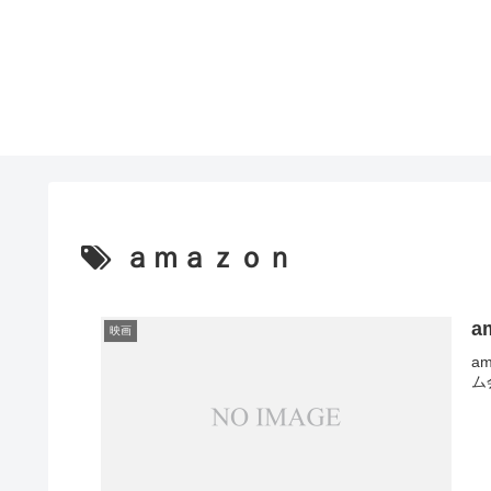
ａｍａｚｏｎ
a
映画
a
ム